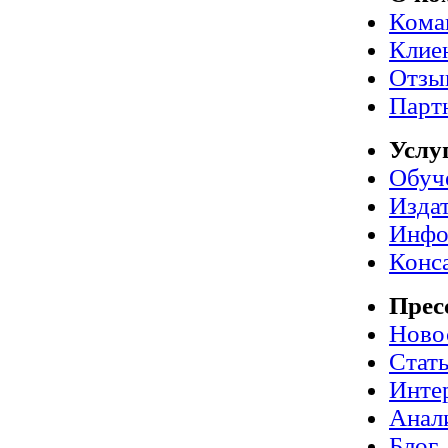
Кома
Клие
Отзы
Парт
Услу
Обуч
Издат
Инфо
Конс
Прес
Ново
Стат
Инте
Анал
Блог