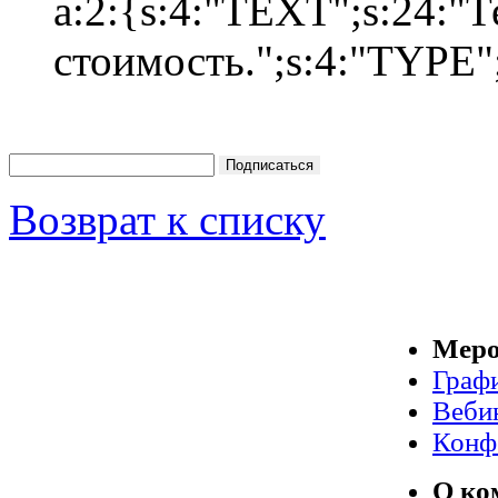
a:2:{s:4:"TEXT";s:24:"Т
стоимость.";s:4:"TYPE";
Возврат к списку
Меро
Граф
Веби
Конф
О ко