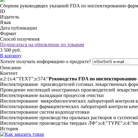
Сборник руководящих указаний FDA по инспектированию фарм
ID
Издатель
Язык
Дата публикации
Формат
Способ получения
Подписаться на обновление по товарам
3 500
руб.
В корзину
Хотите получать информацию о продукте?
Описание
Контент
a:2:{s:4:"TEXT";s:574:"
Руководства FDA по инспектированию
Инспектирование производителей готовых лекарственных фор
Проведение инспекций иностранных производителей лекарстве
Инспектирование валидации процессов очистки
Инспектирование микробиологических лабораторий контроля к
Инспектирование фармацевтических лабораторий контроля каче
Инспектирование систем водоподготовки
Инспектирование производства оральных растворов и суспензи
Инспектирование производства твердых ЛФ";s:4:"TYPE";s:4:"ht
История