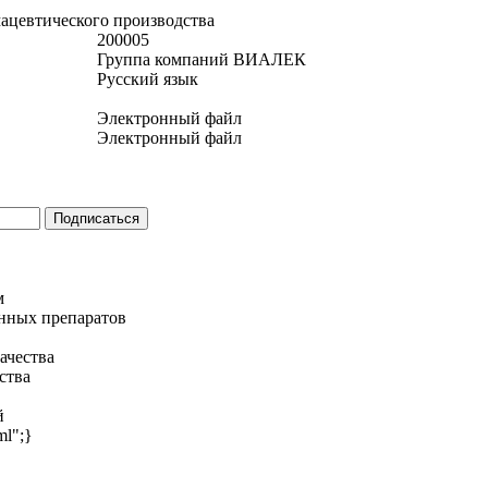
ацевтического производства
200005
Группа компаний ВИАЛЕК
Русский язык
Электронный файл
Электронный файл
м
нных препаратов
ачества
ства
й
ml";}