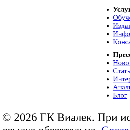
Услу
Обуч
Издат
Инфо
Конс
Прес
Ново
Стат
Инте
Анал
Блог
© 2026 ГК Виалек. При ис