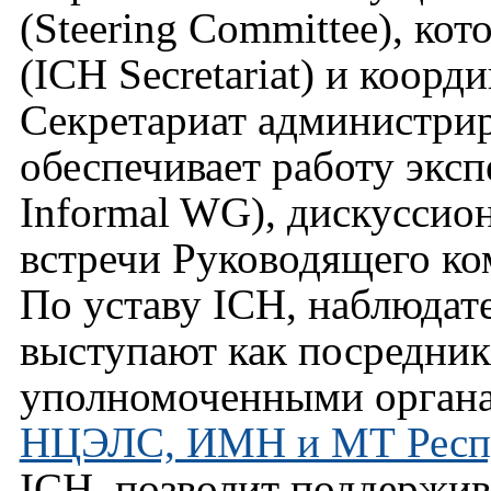
(Steering Committee), ко
(ICH Secretariat) и коорд
Секретариат администрир
обеспечивает работу экс
Informal WG), дискуссион
встречи Руководящего ко
По уставу ICH, наблюдате
выступают как посредни
уполномоченными органа
НЦЭЛС, ИМН и МТ Респу
ICH позволит поддержив