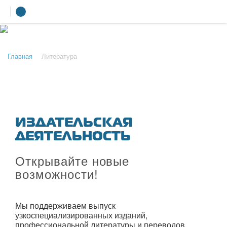
Главная
Литература
УЧЕБНЫЙ ЦЕНТР
ЛИТЕРАТУРА
Лекторы
УСЛУГИ
ПРЕСС-ЦЕНТР
ИЗДАТЕЛЬСКАЯ
О КОМПАНИИ
ДЕЯТЕЛЬНОСТЬ
КОНТАКТЫ
Открывайте новые
возможности!
Мы поддерживаем выпуск
узкоспециализированных изданий,
профессиональной литературы и переводов