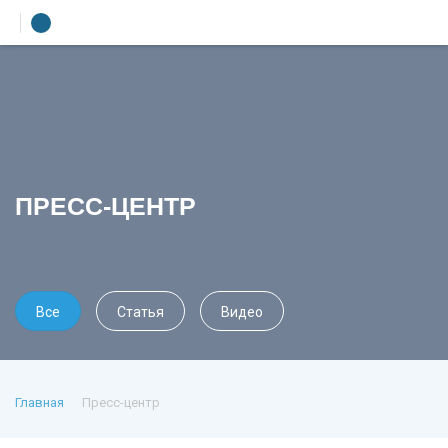
УЧЕБНЫЙ ЦЕНТР
ЛИТЕРАТУРА
Лекторы
УСЛУГИ
ПРЕСС-ЦЕНТР
ПРЕСС-ЦЕНТР
О КОМПАНИИ
КОНТАКТЫ
Все
Статья
Видео
Главная
Пресс-центр