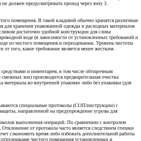
 не должен предусматривать проход через зону 3.
того помещения. В такой кладовой обычно хранятся различные
ия для хранения упакованной одежды и расходных материалов
 сливом достаточно удобной конструкции для слива
проводной воде (в зависимости от установленных требований и
ходе из чистого помещения и переодевании. Уровень чистоты
 от того, какое требование является менее жестким.
средствами и инвентарем, в том числе обтирочным
ае смежных зон) производится предварительная очистка
а материала во внутренней упаковке либо без упаковки (для
тываются специальные протоколы (СОП/инструкции) с
защиты, направленной на предупреждение угрозы для
околов выполнения операций. По сравнению с контролем
 Отклонение от протокола часто является следствием спешки
хочет сэкономить время либо избежать дополнительной работы
и сотрудниками чистого помещения установленных и