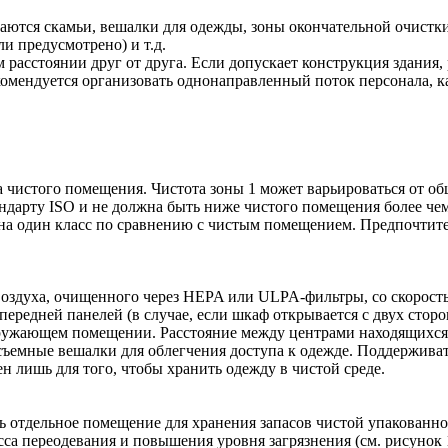
аются скамьи, вешалки для одежды, зоны окончательной очистки
ли предусмотрено) и т.д.
расстоянии друг от друга. Если допускает конструкция здания, 
комендуется организовать однонаправленный поток персонала, ка
а чистого помещения. Чистота зоны 1 может варьироваться от об
андарту ISO и не должна быть ниже чистого помещения более чем 
м на один класс по сравнению с чистым помещением. Предпочтите
оздуха, очищенного через HEPA или ULPA-фильтры, со скоростью
передней панелей (в случае, если шкаф открывается с двух стор
ужающем помещении. Расстояние между центрами находящихся н
ь съемные вешалки для облегчения доступа к одежде. Поддержива
 лишь для того, чтобы хранить одежду в чистой среде.
 отдельное помещение для хранения запасов чистой упакованн
сса переодевания и повышения уровня загрязнения (см. рисунок 