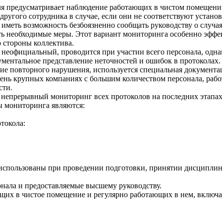
я предусматривает наблюдение работающих в чистом помещении
 другого сотрудника в случае, если они не соответствуют уста
иметь возможность безбоязненно сообщать руководству о случая
ь необходимые меры. Этот вариант мониторинга особенно эффек
 стороны коллектива.
неофициальный, проводится при участии всего персонала, однак
ументальное представление неточностей и ошибок в протоколах.
ие повторного нарушения, используется специальная документ
очень крупных компаниях с большим количеством персонала, раб
сти.
непрерывный мониторинг всех протоколов на последних этапах 
 мониторинга являются:
токола:
ь использованы при проведении подготовки, принятии дисципли
онала и предоставляемые высшему руководству.
ящих в чистое помещение и регулярно работающих в нем, включа