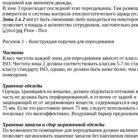
подошвой как минимум дважды.
В зоне 3 происходит последний этап переодевания. Там размещ
измерители и системы контроля электростатического заряда (ес
Зоны 1 и 2
могут быть смежными либо находиться на некотором 
позволяет площадь и количество сотрудников, настоятельно ре
Floor - Пол
Рисунок 1 – Конструкция поручня для переодевания
Чистота
Класс чистоты каждой зоны для переодевания зависит от класс
ISO. Чистота зоны 2 должна соответствовать классам 5-7 по ст
классу стандарту ISO, однако, не должна быть ниже более, че
помещения.
Хранение одежды
Одежда, хранящаяся на вешалке, должна обдуваться потоками в
часть не должна быть перфорированной, в отличие от задней и 
защищающий ее от загрязняющих веществ, содержащихся в окр
75 мм. Если это расстояние менее 75 мм, следует использоват
поскольку это малоэффективно. Воздушный барьер предназначен
Хранение запасов и сбор загрязненной одежды
По возможности помещение для переодевания должно включать
позволяет организовать хранение запасов без нарушения проце