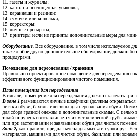
11. газеты и журналы;
12. картон и неочищенная упаковка;
13. карандаши и резинки;
14. сумочки или кошельки;
15. корректоры;
16. личные препараты;
17. принтеры (если не приняты дополнительные меры для мини
Оборудование.
Все оборудование, в том числе используемое дл
также любое другое дополнительное оборудование, должно быт
процедурами.
Помещение для переодевания / хранения
Правильно спроектированное помещение для переодевания сокр
эффективного функционирования чистого помещения.
План помещения для переодевания
В идеале, помещение для переодевания должно включать три зо
В зоне 1
размещаются личные шкафчики (должны открываться с
чистки обуви, бахилы или зоны для переодевания обуви. Поми
для сбора грязной одежды и дополнительные скамьи. С целью э
такой поручень изготавливается из металлической трубы диаме
или при застегивании и завязывании обуви для чистых помеще
Зона 2,
как правило, предназначена для мытья и сушки рук. Ес
материалов, машинами для чистки обуви, бахилами или зонами 