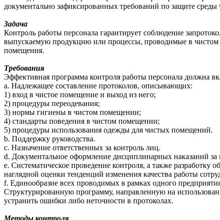
документально зафиксированных требований по защите среды 
Задача
Контроль работы персонала гарантирует соблюдение запроток
выпускаемую продукцию или процессы, проводимые в чистом 
помещения.
Требования
Эффективная программа контроля работы персонала должна вк
a. Надлежащее составление протоколов, описывающих:
1) вход в чистое помещение и выход из него;
2) процедуры переодевания;
3) нормы гигиены в чистом помещении;
4) стандарты поведения в чистом помещении;
5) процедуры использования одежды для чистых помещений.
b. Поддержку руководства.
c. Назначение ответственных за контроль лиц.
d. Документальное оформление дисциплинарных наказаний за 
e. Систематическое проведение контроля, а также разработку 
наглядной оценки тенденций изменения качества работы сотру
f. Единообразие всех проводимых в рамках одного предприяти
Структурированную программу, направленную на использовани
устранить ошибки либо неточности в протоколах.
Методы контроля