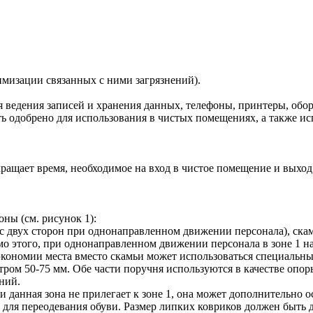
мизации связанных с ними загрязнений).
я ведения записей и хранения данных, телефоны, принтеры, обо
ь одобрено для использования в чистых помещениях, а также и
ащает время, необходимое на вход в чистое помещение и выход 
ны (см. рисунок 1):
 двух сторон при однонаправленном движении персонала), скам
мо этого, при однонаправленном движении персонала в зоне 1 
кономии места вместо скамьи может использоваться специальный
тром 50-75 мм. Обе части поручня используются в качестве опор
ний.
ли данная зона не прилегает к зоне 1, она может дополнительно
для переодевания обуви. Размер липких ковриков должен быть д