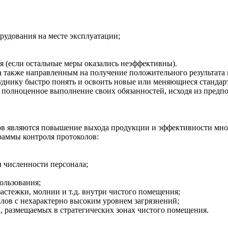
рудования на месте эксплуатации;
 (если остальные меры оказались неэффективны).
 также направленным на получение положительного результата 
уднику быстро понять и освоить новые или меняющиеся станда
полноценное выполнение своих обязанностей, исходя из предп
в являются повышение выхода продукции и эффективности мног
раммы контроля протоколов:
ы численности персонала;
ользования;
астежки, молнии и т.д. внутри чистого помещения;
алов с нехарактерно высоким уровнем загрязнений;
, размещаемых в стратегических зонах чистого помещения.