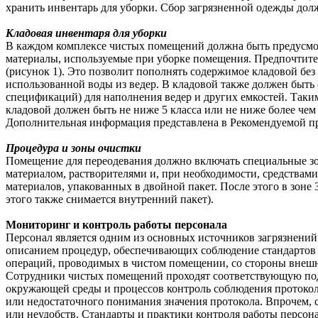
хранить инвентарь для уборки. Сбор загрязненной одежды долж
Кладовая инвентаря для уборки
В каждом комплексе чистых помещений должна быть предусмотр
материалы, используемые при уборке помещения. Предпочтите
(рисунок 1). Это позволит пополнять содержимое кладовой бе
использованной воды из ведер. В кладовой также должен быть
спецификаций) для наполнения ведер и других емкостей. Таким
кладовой должен быть не ниже 5 класса или не ниже более чем
Дополнительная информация представлена в Рекомендуемой п
Процедура и зоны очистки
Помещение для переодевания должно включать специальные з
материалом, растворителями и, при необходимости, средствами 
материалов, упакованных в двойной пакет. После этого в зоне 
этого также снимается внутренний пакет).
Мониторинг и контроль работы персонала
Персонал является одним из основных источников загрязнени
описанием процедур, обеспечивающих соблюдение стандартов 
операций, проводимых в чистом помещении, со стороны внешни
Сотрудники чистых помещений проходят соответствующую под
окружающей среды и процессов контроль соблюдения протокола
или недостаточного понимания значения протокола. Впрочем, с
или неудобств. Стандарты и практики контроля работы персо