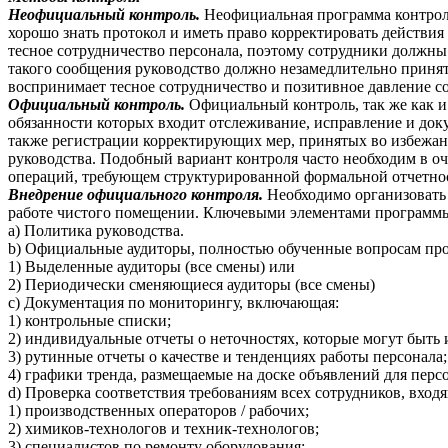
Неофициальный контроль.
Неофициальная программа контрол
хорошо знать протокол и иметь право корректировать действия
тесное сотрудничество персонала, поэтому сотрудники должны 
такого сообщения руководство должно незамедлительно принят
воспринимает тесное сотрудничество и позитивное давление со
Официальный контроль.
Официальный контроль, так же как и 
обязанности которых входит отслеживание, исправление и док
также регистрации корректирующих мер, принятых во избежан
руководства. Подобный вариант контроля часто необходим в 
операций, требующем структурированной формальной отчетно
Внедрение официального контроля.
Необходимо организовать 
работе чистого помещении. Ключевыми элементами программы
a) Политика руководства.
b) Официальные аудиторы, полностью обученные вопросам про
1) Выделенные аудиторы (все смены) или
2) Периодически сменяющиеся аудиторы (все смены)
c) Документация по мониторингу, включающая:
1) контрольные списки;
2) индивидуальные отчеты о неточностях, которые могут быт
3) рутинные отчеты о качестве и тенденциях работы персонала;
4) графики тренда, размещаемые на доске объявлений для перс
d) Проверка соответствия требованиям всех сотрудников, вход
1) производственных операторов / рабочих;
2) химиков-технологов и техник-технологов;
3) специалистов по ремонту оборудования;