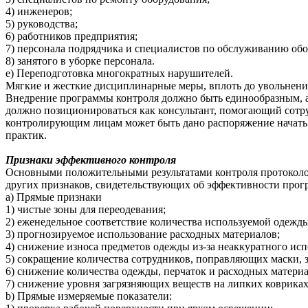
4) инженеров;
5) руководства;
6) работников предприятия;
7) персонала подрядчика и специалистов по обслуживанию обо
8) занятого в уборке персонала.
e) Переподготовка многократных нарушителей.
Мягкие и жесткие дисциплинарные меры, вплоть до увольнения
Внедрение программы контроля должно быть единообразным, а
должно позиционироваться как консультант, помогающий сотр
контролирующим лицам может быть дано распоряжение начать 
практик.
Признаки эффективного контроля
Основными положительными результатами контроля протоколо
других признаков, свидетельствующих об эффективности прог
а) Прямые признаки
1) чистые зоны для переодевания;
2) еженедельное соответствие количества используемой одежд
3) прогнозируемое использование расходных материалов;
4) снижение износа предметов одежды из-за неаккуратного исп
5) сокращение количества сотрудников, поправляющих маски, з
6) снижение количества одежды, перчаток и расходных матери
7) снижение уровня загрязняющих веществ на липких ковриках
b) Прямые измеряемые показатели: