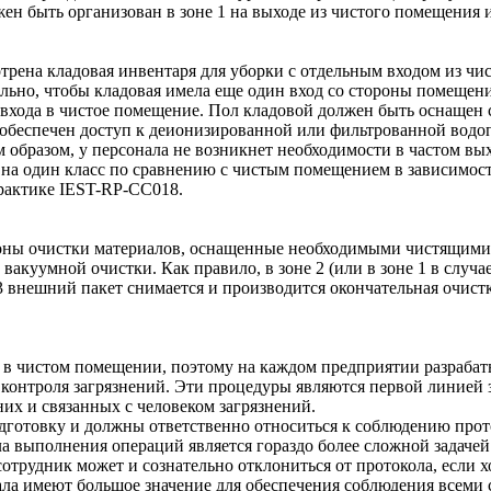
ен быть организован в зоне 1 на выходе из чистого помещения и
ена кладовая инвентаря для уборки с отдельным входом из чис
льно, чтобы кладовая имела еще один вход со стороны помещен
з входа в чистое помещение. Пол кладовой должен быть оснащен
 обеспечен доступ к деионизированной или фильтрованной водо
 образом, у персонала не возникнет необходимости в частом вы
 на один класс по сравнению с чистым помещением в зависимости
рактике IEST-RP-CC018.
оны очистки материалов, оснащенные необходимыми чистящими 
вакуумной очистки. Как правило, в зоне 2 (или в зоне 1 в случ
3 внешний пакет снимается и производится окончательная очистк
й в чистом помещении, поэтому на каждом предприятии разраба
контроля загрязнений. Эти процедуры являются первой линией 
х и связанных с человеком загрязнений.
готовку и должны ответственно относиться к соблюдению прот
 выполнения операций является гораздо более сложной задачей.
отрудник может и сознательно отклониться от протокола, если 
нала имеют большое значение для обеспечения соблюдения всем