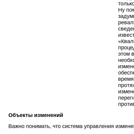
только
Ну по
задум
ревал
сведе
извес
«Квал
проце
этом 
необх
измен
обесп
время
протя
измен
перег
проти
Объекты изменений
Важно понимать, что система управления измене