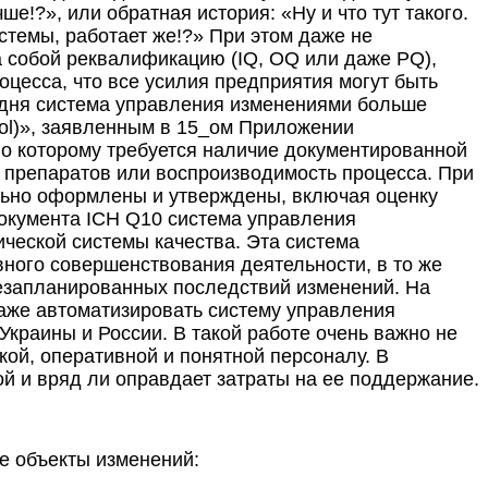
е!?», или обратная история: «Ну и что тут такого.
стемы, работает же!?» При этом даже не
за собой реквалификацию (IQ, OQ или даже PQ),
цесса, что все усилия предприятия могут быть
дня система управления изменениями больше
rol)», заявленным в 15_ом Приложении
о которому требуется наличие документированной
 препаратов или воспроизводимость процесса. При
льно оформлены и утверждены, включая оценку
окумента ICH Q10 система управления
еской системы качества. Эта система
ного совершенствования деятельности, в то же
незапланированных последствий изменений. На
даже автоматизировать систему управления
краины и России. В такой работе очень важно не
кой, оперативной и понятной персоналу. В
ой и вряд ли оправдает затраты на ее поддержание.
е объекты изменений: