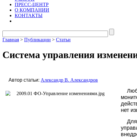
ПРЕСС-ЦЕНТР
О КОМПАНИИ
КОНТАКТЫ
Главная
>
Публикации
>
Статьи
Cистема управления изменен
Автор статьи:
Александр В. Александров
Люб
монит
дейст
нет и
Для
управ
внедр