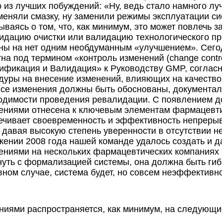
 из лучших побуждений: «Ну, ведь стало намного лучш
меняли смазку, ну заменили режимы эксплуатации си
ываясь о том, что, как минимум, это может повлечь 
идацию очистки или валидацию технологического про
ны на нет одним необдуманным «улучшением». Сего
тна под термином «контроль изменений (change cont
ификация и Валидация» к Руководству GMP, согласн
дуры на внесение изменений, влияющих на качество
все изменения должны быть обоснованы, документа
одимости проведения ревалидации. С появлением д
ениями отнесена к ключевым элементам фармацевтич
ечивает своевременность и эффективность непрерыв
 давая высокую степень уверенности в отсутствии 
жении 2008 года нашей команде удалось создать и 
ениями на нескольких фармацевтических компаниях У
нуть с формализацией системы, она должна быть гиб
вном случае, система будет, но совсем неэффективн
ниями распространяется, как минимум, на следующи