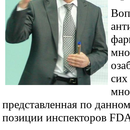
Воп
ант
фар
мно
оза
сих
мно
представленная по данном
позиции инспекторов FD