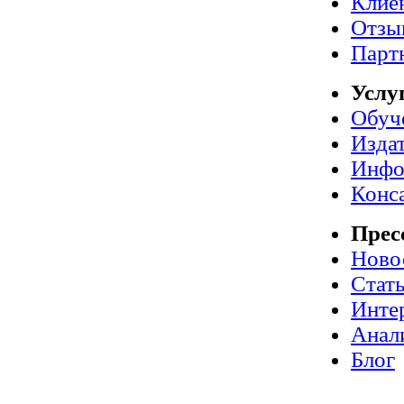
Клие
Отзы
Парт
Услу
Обуч
Издат
Инфо
Конс
Прес
Ново
Стат
Инте
Анал
Блог