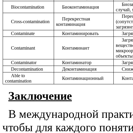
Биоз
Biocontamination
Биоконтаминация
случай,
Пере
Перекрестная
Cross
-
contamination
(сопутс
контаминация
загрязн
Contaminate
Контаминировать
Загря
Загря
веществ
Contaminant
Контаминант
микроор
объекты
Contaminator
Контаминатор
Загр
Decontamination
Деконтаминация
Сниж
Able to
Контаминационный
Конт
contamination
Заключение
В международной практи
чтобы для каждого поняти