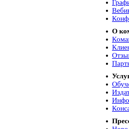
Граф
Веби
Конф
О ко
Кома
Клие
Отзы
Парт
Услу
Обуч
Издат
Инфо
Конс
Прес
Ново