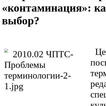
«контаминация»: ка
выбор?
Це
пос
тер
ред
спе
кул