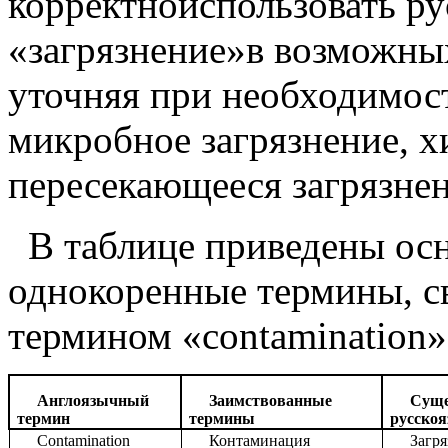
корректноиспользовать р
«загрязнение»в возможны
уточняя при необходимост
микробное загрязнение, х
пересекающееся загрязнени
В таблице приведены ос
однокоренные термины, с
термином «сontamination»
Англоязычный
Заимствованные
Суще
термин
термины
русскоя
Contamination
Контаминация
Загр