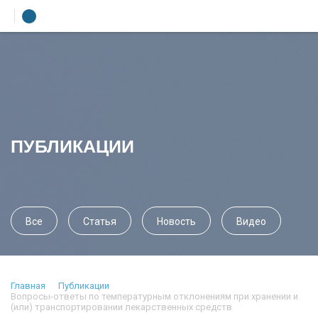
УЧЕБНЫЙ ЦЕНТР
ЛИТЕРАТУРА
Лекторы
УСЛУГИ
ПУБЛИКАЦИИ
ПРЕСС-ЦЕНТР
О КОМПАНИИ
КОНТАКТЫ
Все
Статья
Новость
Видео
Главная
Публикации
Вопросы-ответы по температурным отклонениям при хранении и
(или) транспортировании лекарственных средств