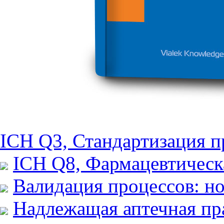
ICH Q3, Стандартизация 
ICH Q8, Фармацевтическ
Валидация процессов: н
Надлежащая аптечная пра