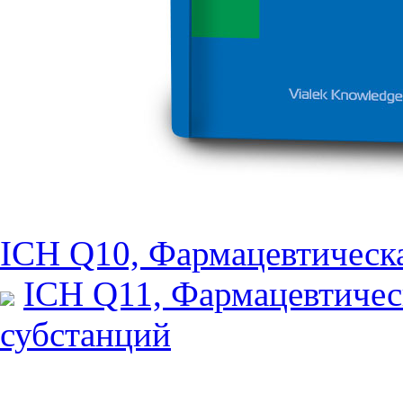
ICH Q10, Фармацевтическа
ICH Q11, Фармацевтичес
субстанций