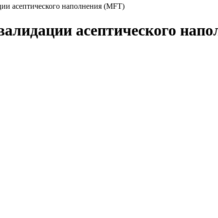
ии асептического наполнения (MFT)
валидации асептического напо