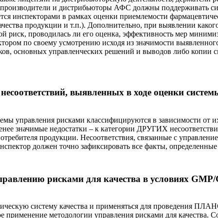
, производители и дистрибьюторы АФС должны поддерживать сис
тся инспекторами в рамках оценки приемлемости фармацевтичес
чества продукции и т.п.). Дополнительно, при выявлении какого
й риск, проводилась ли его оценка, эффективность мер минимиза
ектором по своему усмотрению исходя из значимости выявленног
ков, основных управленческих решений и выводов либо копии с
несоответствий, выявленных в ходе оценки систем
емы управления рисками классифицируются в зависимости от и
ее значимые недостатки – к категории ДРУГИХ несоответств
отребителя продукции. Несоответствия, связанные с управление
нспектор должен точно зафиксировать все факты, определенные 
управлению рисками для качества в условиях GMP
евтическую систему качества и применяться для проведения
 применение методологии управления рисками для качества. Со