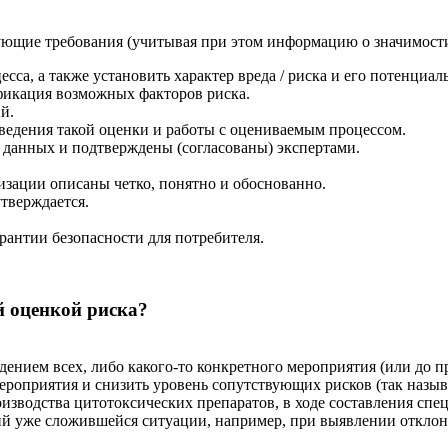
ющие требования (учитывая при этом информацию о значимости 
са, а также установить характер вреда / риска и его потенциал
фикация возможных факторов риска.
й.
едения такой оценки и работы с оцениваемым процессом.
 данных и подтверждены (согласованы) экспертами.
зации описаны четко, понятно и обоснованно.
утверждается.
антии безопасности для потребителя.
й оценкой риска?
дением всех, либо какого-то конкретного мероприятия (или до п
роприятия и снизить уровень сопутствующих рисков (так называ
изводства цитотоксических препаратов, в ходе составления спец
ий уже сложившейся ситуации, например, при выявлении отклон