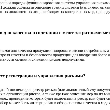
ляющий порядок функционирования системы управления рискам
 должна содержать описание границ системы (например, на ка
анных должностных лиц, необходимых контрольных мер, процед
и для качества в сочетании с менее затратными м
рисков для качества продукции, здоровья и жизни потребителя, 
троля качества и безопасности продукции для внедрения более
тивности оценки и снижения рисков недопустима.
сс регистрации и управления рисками?
иданий инспекторов, реестр рисков (или аналогичный ему докум
в организации рисков, а также краткое описание мер по их ми
нок, проведение которых будет включаться в реестр или будет с
бзор может быть интегрирован в обзор системы качества в ходе 