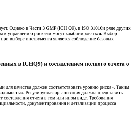
ет. Однако в Части 3 GMP (ICH Q9), в ISO 31010и ряде других
ды к управлению рисками могут комбинироваться. Выбор
 при выборе инструмента является соблюдение базовых
енных в ICHQ9) и составлением полного отчета о
и для качества должен соответствовать уровню риска». Таким
ходимостью. Регулируемая организация должна представить
 составления отчета в том или ином виде. Требования
фициальности, документирования и детализации процесса