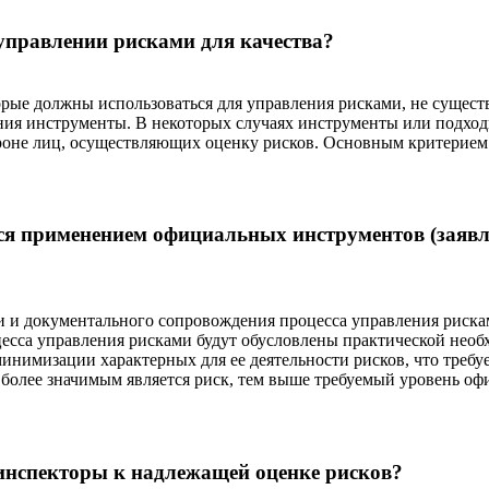
управлении рисками для качества?
рые должны использоваться для управления рисками, не существу
ния инструменты. В некоторых случаях инструменты или подхо
ороне лиц, осуществляющих оценку рисков. Основным критерием
ся применением официальных инструментов (заявл
 и документального сопровождения процесса управления рискам
есса управления рисками будут обусловлены практической необ
имизации характерных для ее деятельности рисков, что требует
м более значимым является риск, тем выше требуемый уровень о
 инспекторы к надлежащей оценке рисков?