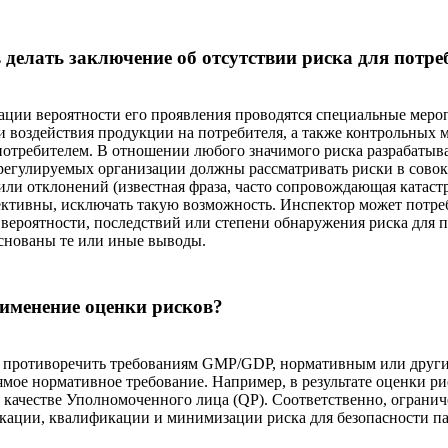
 делать заключение об отсутствии риска для потре
зации вероятности его проявления проводятся специальные мер
ени воздействия продукции на потребителя, а также контрольных
 потребителем. В отношении любого значимого риска разрабаты
регулируемых организации должны рассматривать риски в совок
ли отклонений (известная фраза, часто сопровождающая катастр
тивны, исключать такую возможность. Инспектор может потребо
и вероятности, последствий или степени обнаружения риска для
основаны те или иные выводы.
рименение оценки рисков?
т противоречить требованиям GMP/GDP, нормативным или други
рямое нормативное требование. Например, в результате оценки 
 в качестве Уполномоченного лица (QP). Соответственно, огран
икации, квалификации и минимизации риска для безопасности па