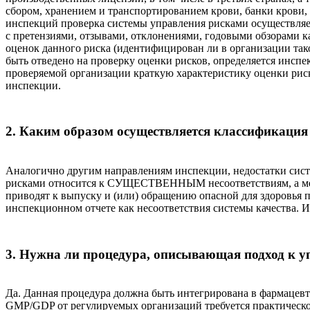
сбором, хранением и транспортированием крови, банки крови
инспекций проверка системы управления рисками осуществляе
с претензиями, отзывами, отклонениями, годовыми обзорами ка
оценок данного риска (идентифицирован ли в организации тако
быть отведено на проверку оценки рисков, определяется инсп
проверяемой организации краткую характеристику оценки рис
инспекции.
2. Каким образом осуществляется классификация 
Аналогично другим направлениям инспекции, недостатки сист
рисками относится к СУЩЕСТВЕННЫМ несоответствиям, а мен
приводят к выпуску и (или) обращению опасной для здоровья п
инспекционном отчете как несоответствия системы качества. И
3. Нужна ли процедура, описывающая подход к 
Да. Данная процедура должна быть интегрирована в фармац
GMP/GDP от регулируемых организаций требуется практическое