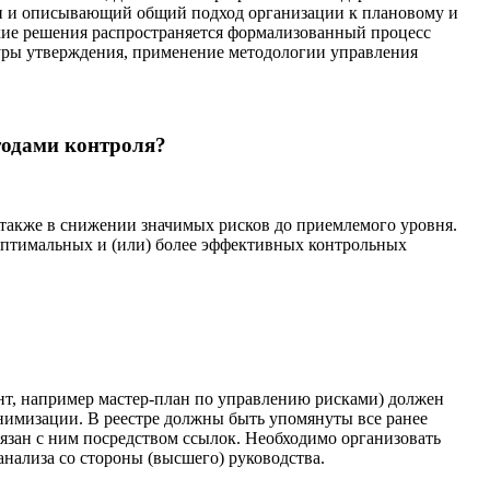
и и описывающий общий подход организации к плановому и
кие решения распространяется формализованный процесс
уры утверждения, применение методологии управления
етодами контроля?
а также в снижении значимых рисков до приемлемого уровня.
 оптимальных и (или) более эффективных контрольных
ент, например мастер-план по управлению рисками) должен
нимизации. В реестре должны быть упомянуты все ранее
вязан с ним посредством ссылок. Необходимо организовать
анализа со стороны (высшего) руководства.