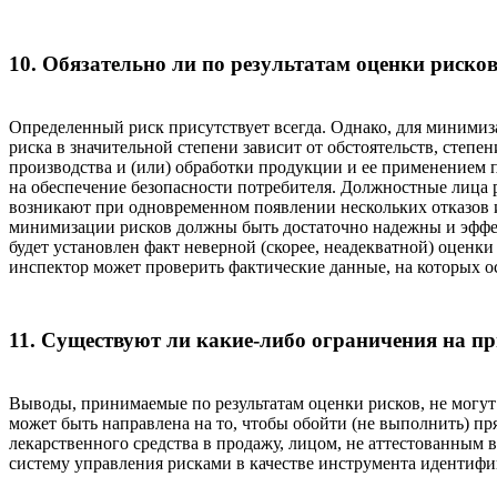
10. Обязательно ли по результатам оценки рисков
Определенный риск присутствует всегда. Однако, для миними
риска в значительной степени зависит от обстоятельств, степ
производства и (или) обработки продукции и ее применением
на обеспечение безопасности потребителя. Должностные лица 
возникают при одновременном появлении нескольких отказов и
минимизации рисков должны быть достаточно надежны и эффек
будет установлен факт неверной (скорее, неадекватной) оценк
инспектор может проверить фактические данные, на которых 
11. Существуют ли какие-либо ограничения на п
Выводы, принимаемые по результатам оценки рисков, не могу
может быть направлена на то, чтобы обойти (не выполнить) п
лекарственного средства в продажу, лицом, не аттестованным
систему управления рисками в качестве инструмента идентиф