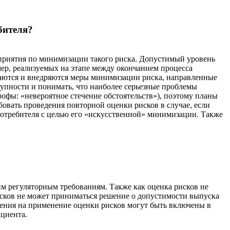
бителя?
оприятия по минимизации такого риска. Допустимый уровень
 мер, реализуемых на этапе между окончанием процесса
ваются и внедряются меры минимизации риска, направленные
упности и понимать, что наиболее серьезные проблемы
офы: «невероятное стечение обстоятельств»), поэтому планы
вать проведения повторной оценки рисков в случае, если
 потребителя с целью его «искусственной» минимизации. Также
м регуляторным требованиям. Также как оценка рисков не
рисков не может приниматься решение о допустимости выпуска
ичения на применение оценки рисков могут быть включены в
циента.