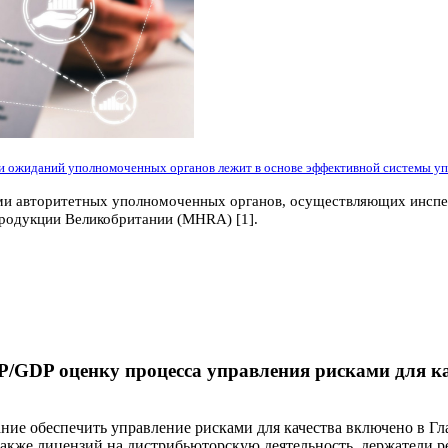
 ожиданий уполномоченных органов лежит в основе эффективной системы упр
ми авторитетных уполномоченных органов, осуществляющих инспек
продукции Великобритании (MHRA) [1].
P/GDP оценку процесса управления рисками для к
ание обеспечить управление рисками для качества включено в Гл
а также лицензий на дистрибьюторскую деятельность, держатели