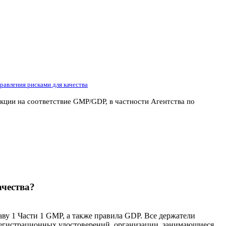
авления рисками для качества
ции на соответствие GMP/GDP, в частности Агентства по
ачества?
аву 1 Части 1 GMP, а также правила GDP. Все держатели
 регистрационных удостоверений, организации, занимающиеся