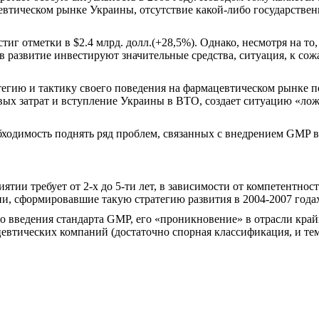
цевтическом рынке Украины, отсутствие какой-либо государстве
тиг отметки в $2.4 млрд. долл.(+28,5%). Однако, несмотря на
азвитие инвестируют значительные средства, ситуация, к сожа
гию и тактику своего поведения на фармацевтическом рынке по
вых затрат и вступление Украины в ВТО, создает ситуацию «ло
бходимость поднять ряд проблем, связанных с внедрением GMP в
ии требует от 2-х до 5-ти лет, в зависимости от компетентност
, сформировавшие такую стратегию развития в 2004-2007 года
го введения стандарта GMP, его «проникновение» в отрасли кра
втических компаний (достаточно спорная классификация, и тем