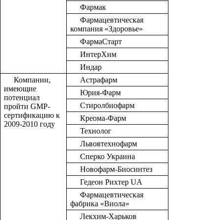
Фармак
Фармацевтическая
компания «Здоровье»
ФармаСтарт
ИнтерХим
Индар
Компании,
Астрафарм
имеющие
Юрия-Фарм
потенциал
Стиролбиофарм
пройти
GMP
-
сертификацию к
Креома-Фарм
2009-2010 году
Технолог
Львовтехнофарм
Сперко Украина
Новофарм-Биосинтез
Гедеон Рихтер
UA
Фармацевтическая
фабрика «Виола»
Лекхим-Харьков