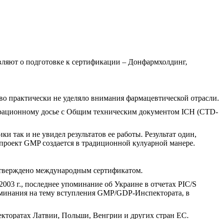
являют о подготовке к сертификации – Донфармхолдинг,
во практически не уделяло внимания фармацевтической отрасли.
страционному досье с Общим техническим документом ICH (СТD-
и так и не увидел результатов ее работы. Результат один,
проект GMP создается в традиционной кулуарной манере.
дтверждено международным сертификатом.
2003 г., последнее упоминание об Украине в отчетах РIC/S
 упоминания на тему вступления GMP/GDP-Инспектората, в
екторатах Латвии, Польши, Венгрии и других стран ЕС.