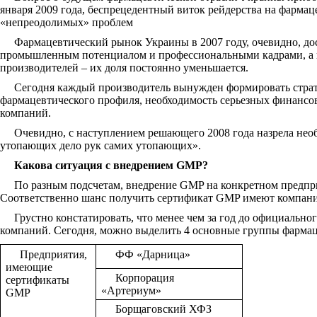
января 2009 года, беспрецедентный виток рейдерства на фарма
«непреодолимых» проблем
Фармацевтический рынок Украины в 2007 году, очевидно, дос
промышленным потенциалом и профессиональными кадрами, а в р
производителей – их доля постоянно уменьшается.
Сегодня каждый производитель вынужден формировать страте
фармацевтического профиля, необходимость серьезных финансо
компаний.
Очевидно, с наступлением решающего 2008 года назрела нео
утопающих дело рук самих утопающих».
Какова ситуация с внедрением GMP?
По разным подсчетам, внедрение GMP на конкретном предприят
Соответственно шанс получить сертификат GMP имеют компании
Грустно констатировать, что менее чем за год до официально
компаний. Сегодня, можно выделить 4 основные группы фармаце
Предприятия,
ФФ «Дарница»
имеющие
Корпорация
сертификаты
«Артериум»
GMP
Борщаговский ХФЗ