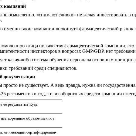
их компаний
лне осмысленно, «снимают сливки» не желая инвестировать в пр
.
что именно такие компании «покинут» фармацевтический рынок п
лномоченного лица по качеству фармацевтической компании, ег
омпетентности инспекторов в вопросах GMP/GDP, нет требований
твует какая-либо система обучения персонала основным принцип
овки требований среди специалистов.
ой документации
ы просто не существует. А ведь правда, нужна ли государственн
-25 регламентов в год, т.е. из оборотных средств компании еже
а ее результаты? Куда
изе, коренным образом меняют
м, не имеющим сертифицирован-