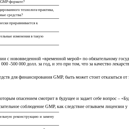
в
GMP
-формате?
цированного технолога-практика,
ьные средства?
чески приравнивается к
тельные изменения в такую
ении с нововведенной «временной мерой» по обязательному госу
00 -500 000 долл. за год, и это при том, что за качество лекар
едств для финансирования GMP, быть может стоит отказаться от 
торым опасением смотрит в будущее и задает себе вопрос – «Б
бязательное соблюдение GMP, как следствие отзываем лицензии у
тельную реконструкцию и замену