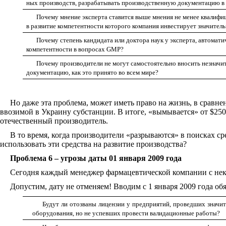
ных производств, разрабатывать производственную документацию 
Почему мнение эксперта ставится выше мнения не менее квалифи
в развитие компетентности которого компания инвестирует значител
Почему степень кандидата или доктора наук у эксперта, автомати
компетентности в вопросах GMP
?
Почему производители не могут самостоятельно вносить незначи
документацию, как это принято во всем мире?
Но даже эта проблема, может иметь право на жизнь, в сравн
ввозимой в Украину субстанции. В итоге, «вымывается» от $250 0
отечественный производитель.
В то время, когда производители «разрываются» в поисках ср
использовать эти средства на развитие производства?
Проблема 6 – угрозы даты 01 января 2009 года
Сегодня каждый менеджер фармацевтической компании с неко
Допустим, дату не отменяем! Вводим с 1 января 2009 года о
Будут ли отозваны лицензии у предприятий, проведших значи
оборудования, но не успевших провести валидационные работы?