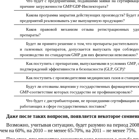
Что будет с предприятиями, подавшими заявки на сертификац
причине загруженности GMP/GDP-Инспектората?
Какова программа закрытия действующих производств? Будет л
предприятий реализовывать уже выпущенную продукцию?
Каков правовой механизм отзыва регистрационных удо
препараты?
Будет ли принято решение о том, что препараты растительного
и галеновых препаратов, допускается выпускать при соблюде
производство по стандартам
GMP
для них физически невозможно?
Как поступить с препаратами, выпускаемыми в условиях
GMP
,
подтверждений эффективности и безопасности (
GLP
,
GCP
)?
Как поступить с производителями медицинских газов и станция
Будут ли отозваны лицензии у государственных фармацевтиче
GMP
-соответствие которых государство не профинансировало?
Что будет с дистрибьюторами, не прошедшими сертификацию н
работающих в сфере государственных поставок?
Даже после таких вопросов, появляется некоторое сомнен
Возможно, учитывая ситуацию, будет разумно на период 2008
чем на 60%, на 2010 – не менее 65-70%, на 2011 – не менее 75%.