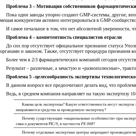
Проблема 3 – Мотивация собственников фармацевтическ
Пока одни заводы упорно создают GMP-системы, другие, впо
мешая конкурентам активно интегрироваться в GMP-сообщество
И самое печальное в том, что нет абсолютной уверенности, 
Проблема 4 – компетентность специалистов отрасли
До сих пор отсутствует официальное признание статуса Упо
органами и законом. Также, отсутствует процедура признания к
Более чем в 2/3 фармацевтических компаний сегодня отсутс
Результат – различные, а зачастую и «разнополюсные», тракт
Проблема 5 –целесообразность экспертизы технологическ
В данном вопросе все предпочитают делать вид, что проблем
Ведь, в среднем компания направляет на такую экспертизу 10
Какова цель экспертизы? Какую ответственность несут эксперты з
направляются средства за проведенную экспертизу?
Почему существующие «национальные особенности» при эксперт
смысл документов
PIC
/
S
, в частности
PE 008
?
Почему отдельные экспертные центры запрещают производителя