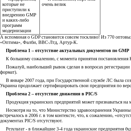
которые не
очень велик
приступили к
внедрению GMP
и каких-либо
программ
модернизации
А вспоминая о GDP становится совсем тоскливо! Из 770 оптовых
«Оптима», Фалби, ВВС-Лтд, Артур-К.
Проблема 1 – отсутствие актуальных документов по GMP
К большому сожалению, с момента принятия постановления К
Пожалуй, наибольший рывок сделан в вопросах регистрации
формат).
В январе 2007 года, при Государственной службе ЛС была созд
Украина продолжает сертифицировать свои предприятия по верс
Проблема 2 – отсутствие движения в PIC/S
Продукция украинских предприятий может признаваться на 
Несмотря на то, что Министерство здравоохранения Украины п
встречалось в 2006 г. в том контексте, что, к сожалению, «отс
документах РIC/S отсутствуют.
Результат - в ближайшие 3-4 года украинские предприятия б