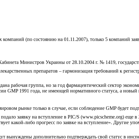
 компаний (по состоянию на 01.11.2007), только 5 компаний за
абинета Министров Украины от 28.10.2004 г. № 1419, государст
 лекарственных препаратов – гармонизация требований к реги
ана рабочая группа, но за год фармацевтический сектор экономик
ии GMP 1991 года, не имеющей нормативного статуса, а новый 
мировом рынке только в случае, если соблюдение GMP будет по
одало заявку на вступление в РIC/S (www.picscheme.org) еще в 
утствует какой-либо прогресс по заявке на вступление». Другие
удут вынуждены дополнительно подтверждать свой статус в инсп