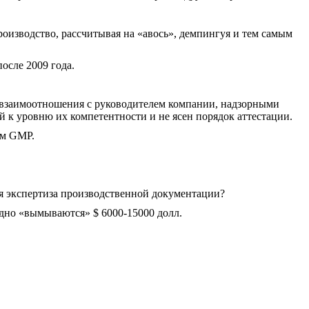
оизводство, рассчитывая на «авось», демпингуя и тем самым
осле 2009 года.
о взаимоотношения с руководителем компании, надзорными
 к уровню их компетентности и не ясен порядок аттестации.
ам GMP.
ая экспертиза производственной документации?
годно «вымываются» $ 6000-15000 долл.