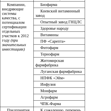
Компании,
Биофарма
внедряющие
Киевский витаминный
системы
завод
качества, с
Опытный завод ГНЦЛС
потенциалом
сертификации
Здоровье народу
отдельных
Витамины
участков к 2012
году
(при
ПФ «Сарепта»
значительных
Фитофарм
инвестициях)
Тернофарм
Житомирская
фармфабрика
Луганская фармфабрика
НПФК «Эйм»
Инфузия
Монфарм
Агрофарм
ЧПК-Фарма
Предприятия,
К сожалению, перечень