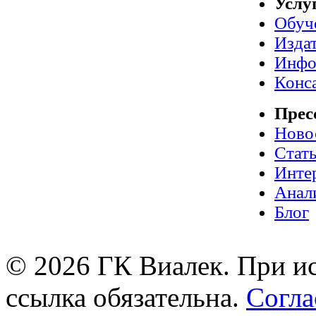
Услу
Обуч
Издат
Инфо
Конс
Прес
Ново
Стат
Инте
Анал
Блог
© 2026 ГК Виалек. При ис
ссылка обязательна.
Согла