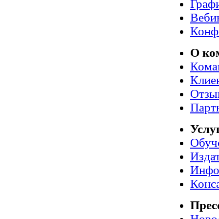
Граф
Веби
Конф
О ко
Кома
Клие
Отзы
Парт
Услу
Обуч
Издат
Инфо
Конс
Прес
Ново