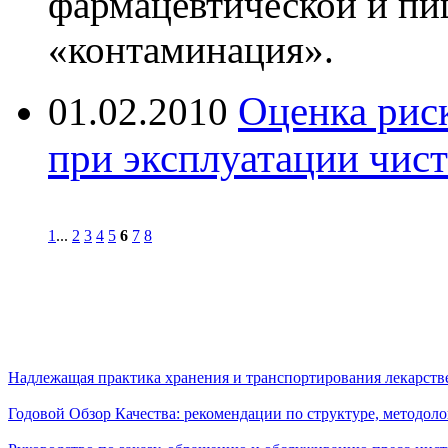
фармацевтической и пи
«контаминация».
Оценка рис
01.02.2010
при эксплуатации чи
1
...
2
3
4
5
6
7
8
Надлежащая практика хранения и транспортирования лекарств
Годовой Обзор Качества: рекомендации по структуре, методол