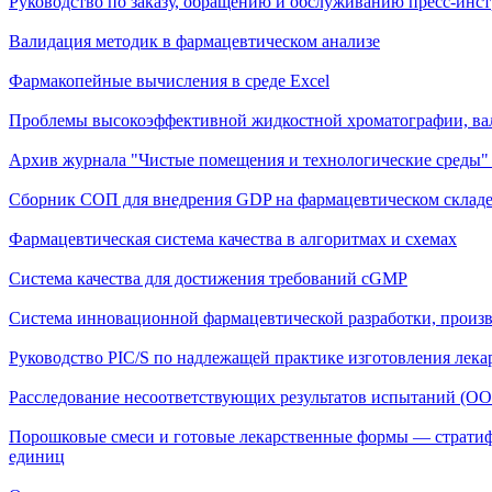
Руководство по заказу, обращению и обслуживанию пресс-инст
Валидация методик в фармацевтическом анализе
Фармакопейные вычисления в среде Excel
Проблемы высокоэффективной жидкостной хроматографии, вал
Архив журнала "Чистые помещения и технологические среды" з
Сборник СОП для внедрения GDP на фармацевтическом склад
Фармацевтическая система качества в алгоритмах и схемах
Система качества для достижения требований cGMP
Система инновационной фармацевтической разработки, произво
Руководство PIC/S по надлежащей практике изготовления лек
Расследование несоответствующих результатов испытаний (OO
Порошковые смеси и готовые лекарственные формы — страти
единиц