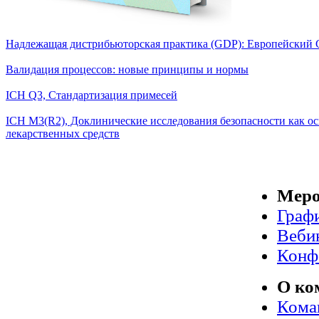
Надлежащая дистрибьюторская практика (GDP): Европейский
Валидация процессов: новые принципы и нормы
ICH Q3, Стандартизация примесей
ICH M3(R2), Доклинические исследования безопасности как ос
лекарственных средств
Меро
Граф
Веби
Конф
О ко
Кома