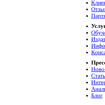
Клие
Отзы
Парт
Услу
Обуч
Издат
Инфо
Конс
Прес
Ново
Стат
Инте
Анал
Блог