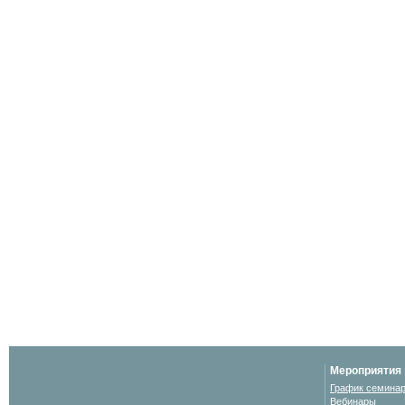
Мероприятия
График семина
Вебинары