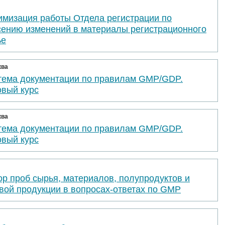
имизация работы Отдела регистрации по
сению изменений в материалы регистрационного
ье
ква
тема документации по правилам GMP/GDP.
овый курс
ква
тема документации по правилам GMP/GDP.
овый курс
р проб сырья, материалов, полупродуктов и
вой продукции в вопросах-ответах по GMP