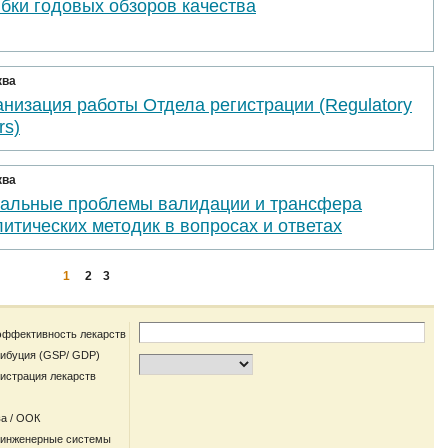
бки годовых обзоров качества
ква
низация работы Отдела регистрации (Regulatory
rs)
ква
уальные проблемы валидации и трансфера
итических методик в вопросах и ответах
1
2
3
эффективность лекарств
рибуция (GSP/ GDP)
гистрация лекарств
а / ООК
 инженерные системы