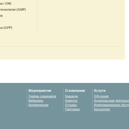
ва / ОКК
технология (GMP)
ла
ка (GPP)
Мероприятия
О компании
Услуги
График семинаров
Команда
Обучение
Вебинары
Клиенты
Издательская деятельн
Конференции
Отзывы
Информационное обсл
Партнеры
Консалтинг