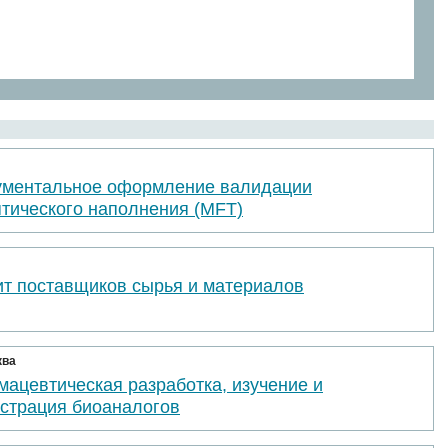
ументальное оформление валидации
птического наполнения (MFT)
ит поставщиков сырья и материалов
ква
ацевтическая разработка, изучение и
истрация биоаналогов