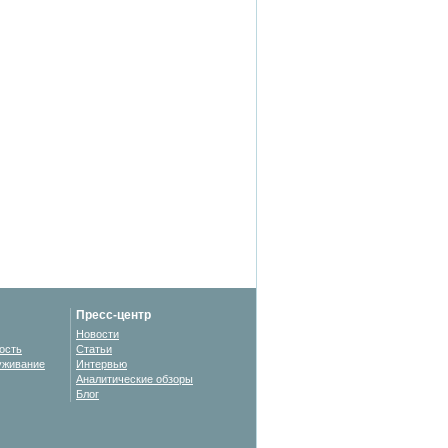
Пресс-центр
Новости
ость
Статьи
уживание
Интервью
Аналитические обзоры
Блог