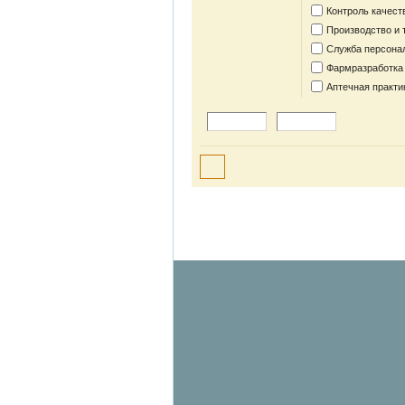
Контроль качест
Производство и 
Служба персона
Фармразработка
Аптечная практи