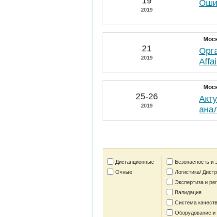
19
Оши
2019
Мос
21
Орга
2019
Affai
Мос
25-26
Акт
2019
анал
Дистанционные
Безопасность и 
Очные
Логистика/ Дист
Экспертиза и ре
Валидация
Система качеств
Оборудование и