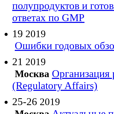
полупродуктов и гото
ответах по GMP
19
2019
Ошибки годовых обзо
21
2019
Организация 
Москва
(Regulatory Affairs)
25-26
2019
Актуальные п
Москва