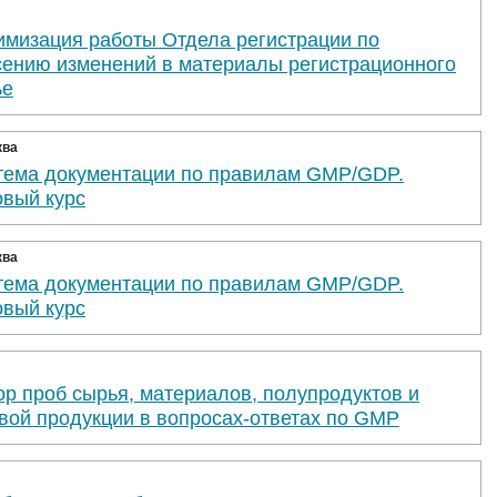
имизация работы Отдела регистрации по
сению изменений в материалы регистрационного
ье
ква
тема документации по правилам GMP/GDP.
овый курс
ква
тема документации по правилам GMP/GDP.
овый курс
р проб сырья, материалов, полупродуктов и
вой продукции в вопросах-ответах по GMP