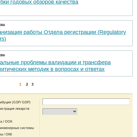
бки годовых обзоров качества
ква
низация работы Отдела регистрации (Regulatory
rs)
ква
уальные проблемы валидации и трансфера
итических методик в вопросах и ответах
1
2
3
рибуция (GSP/ GDP)
гистрация лекарств
а / ООК
 инженерные системы
ва / ОКК