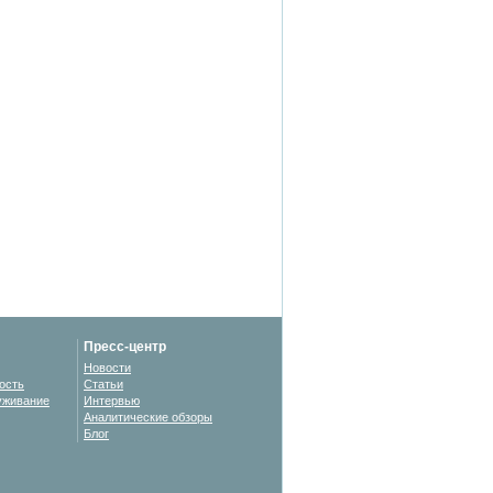
Пресс-центр
Новости
ость
Статьи
уживание
Интервью
Аналитические обзоры
Блог