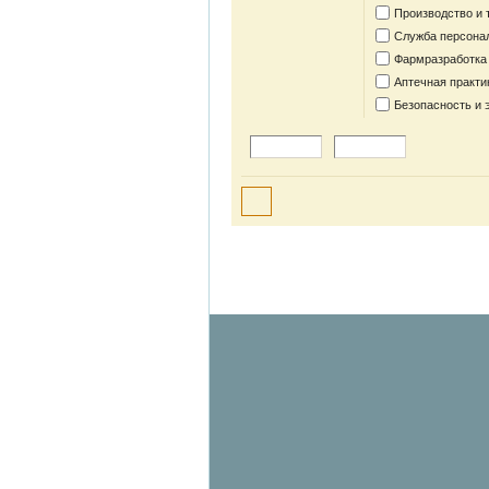
Производство и 
Служба персона
Фармразработка
Аптечная практи
Безопасность и 