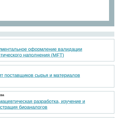
ументальное оформление валидации
птического наполнения (MFT)
ит поставщиков сырья и материалов
ква
ацевтическая разработка, изучение и
истрация биоаналогов