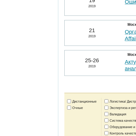
19
Оши
2019
Мос
21
Орга
2019
Affai
Мос
25-26
Акт
2019
анал
Дистанционные
Логистика/ Дист
Очные
Экспертиза и ре
Валидация
Система качеств
Оборудование и
Контроль качест