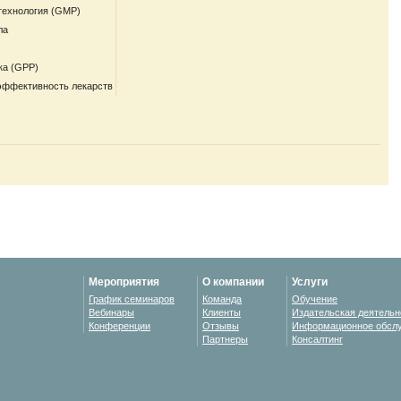
технология (GMP)
ла
ка (GPP)
эффективность лекарств
Мероприятия
О компании
Услуги
График семинаров
Команда
Обучение
Вебинары
Клиенты
Издательская деятельн
Конференции
Отзывы
Информационное обсл
Партнеры
Консалтинг