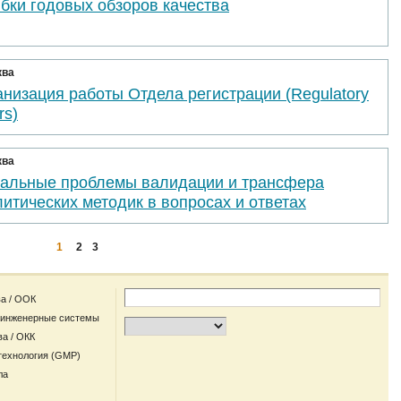
бки годовых обзоров качества
ква
низация работы Отдела регистрации (Regulatory
rs)
ква
уальные проблемы валидации и трансфера
итических методик в вопросах и ответах
1
2
3
а / ООК
 инженерные системы
ва / ОКК
технология (GMP)
ла