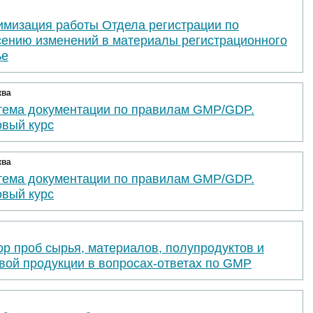
имизация работы Отдела регистрации по
сению изменений в материалы регистрационного
ье
ква
тема документации по правилам GMP/GDP.
овый курс
ква
тема документации по правилам GMP/GDP.
овый курс
р проб сырья, материалов, полупродуктов и
вой продукции в вопросах-ответах по GMP