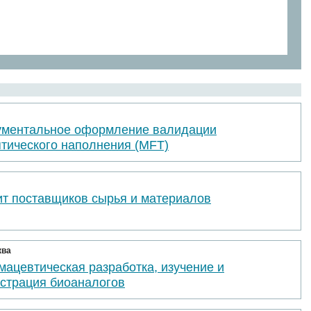
ументальное оформление валидации
птического наполнения (MFT)
ит поставщиков сырья и материалов
ква
ацевтическая разработка, изучение и
истрация биоаналогов