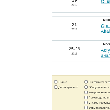
19
Оши
2019
Мос
21
Орга
2019
Affai
Мос
25-26
Акт
2019
анал
Очные
Система качеств
Дистанционные
Оборудование и
Контроль качест
Производство и 
Служба персона
Фармразработка