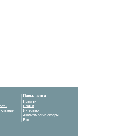
Пресс-центр
Новости
ость
Статьи
уживание
Интервью
Аналитические обзоры
Блог