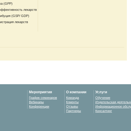
ка (GPP)
эффективность лекарств
рибуция (GSP/ GDP)
гистрация лекарств
Мероприятия
О компании
Услуги
График семинаров
Команда
Обучение
Вебинары
Клиенты
Издательская деятельн
Конференции
Отзывы
Информационное обсл
Партнеры
Консалтинг