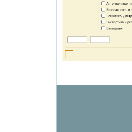
Аптечная практи
Безопасность и 
Логистика/ Дист
Экспертиза и ре
Валидация