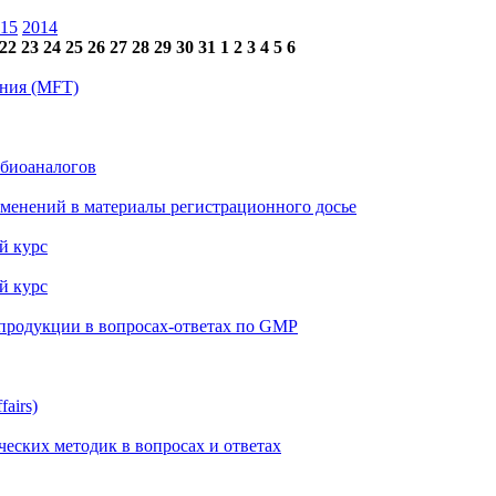
15
2014
22
23
24
25
26
27
28
29
30
31
1
2
3
4
5
6
ения (MFT)
 биоаналогов
менений в материалы регистрационного досье
й курс
й курс
 продукции в вопросах-ответах по GMP
airs)
еских методик в вопросах и ответах