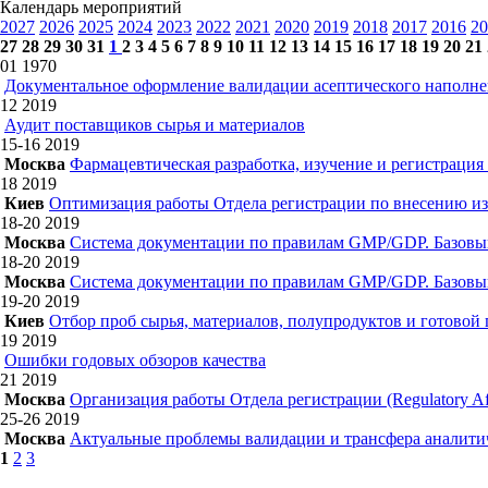
Календарь мероприятий
2027
2026
2025
2024
2023
2022
2021
2020
2019
2018
2017
2016
20
27
28
29
30
31
1
2
3
4
5
6
7
8
9
10
11
12
13
14
15
16
17
18
19
20
21
01
1970
Документальное оформление валидации асептического наполн
12
2019
Аудит поставщиков сырья и материалов
15-16
2019
Москва
Фармацевтическая разработка, изучение и регистрация
18
2019
Киев
Оптимизация работы Отдела регистрации по внесению из
18-20
2019
Москва
Система документации по правилам GMP/GDP. Базовы
18-20
2019
Москва
Система документации по правилам GMP/GDP. Базовы
19-20
2019
Киев
Отбор проб сырья, материалов, полупродуктов и готовой
19
2019
Ошибки годовых обзоров качества
21
2019
Москва
Организация работы Отдела регистрации (Regulatory Aff
25-26
2019
Москва
Актуальные проблемы валидации и трансфера аналитич
1
2
3