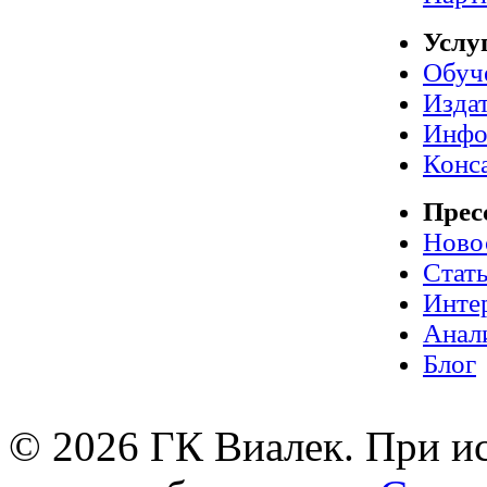
Услу
Обуч
Издат
Инфо
Конс
Прес
Ново
Стат
Инте
Анал
Блог
© 2026 ГК Виалек. При ис