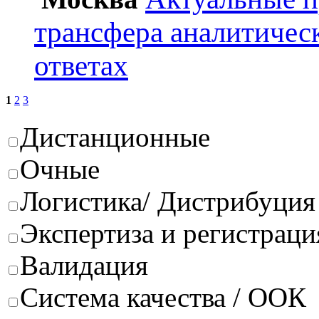
трансфера аналитичес
ответах
1
2
3
Дистанционные
Очные
Логистика/ Дистрибуция
Экспертиза и регистраци
Валидация
Система качества / ООК