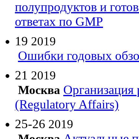
полупродуктов и гото
ответах по GMP
19
2019
Ошибки годовых обзо
21
2019
Организация 
Москва
(Regulatory Affairs)
25-26
2019
Актуальные п
Москва