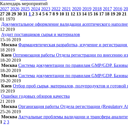
Календарь мероприятий
2027
2026
2025
2024
2023
2022
2021
2020
2019
2018
2017
2016
20
27
28
29
30
31
1
2
3
4
5
6
7
8
9
10
11
12
13
14
15
16
17
18
19
20
21
01
1970
Документальное оформление валидации асептического наполн
12
2019
Аудит поставщиков сырья и материалов
15-16
2019
Москва
Фармацевтическая разработка, изучение и регистрация
18
2019
Киев
Оптимизация работы Отдела регистрации по внесению из
18-20
2019
Москва
Система документации по правилам GMP/GDP. Базовы
18-20
2019
Москва
Система документации по правилам GMP/GDP. Базовы
19-20
2019
Киев
Отбор проб сырья, материалов, полупродуктов и готовой
19
2019
Ошибки годовых обзоров качества
21
2019
Москва
Организация работы Отдела регистрации (Regulatory Aff
25-26
2019
Москва
Актуальные проблемы валидации и трансфера аналитич
1
2
3