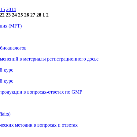
15
2014
22
23
24
25
26
27
28
1
2
ения (MFT)
 биоаналогов
менений в материалы регистрационного досье
й курс
й курс
 продукции в вопросах-ответах по GMP
airs)
еских методик в вопросах и ответах