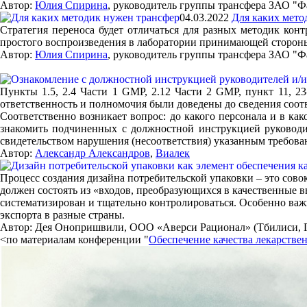
Автор:
Юлия Спирина
, руководитель группы трансфера ЗАО "
04.03.2022
Для каких мето
Стратегия переноса будет отличаться для разных методик конт
простого воспроизведения в лаборатории принимающей сторон
Автор:
Юлия Спирина
, руководитель группы трансфера ЗАО "
Пункты 1.5, 2.4 Части 1 GMP, 2.12 Части 2 GMP, пункт 11, 2
ответственность и полномочия были доведены до сведения соо
Соответственно возникает вопрос: до какого персонала и в ка
знакомить подчиненных с должностной инструкцией руководит
свидетельством нарушения (несоответствия) указанным требов
Автор:
Александр Александров
,
Виалек
Процесс создания дизайна потребительской упаковки – это сово
должен состоять из «входов, преобразующихся в качественные в
систематизирован и тщательно контролироваться. Особенно ва
экспорта в разные страны.
Автор: Дея Онопришвили, ООО «Аверси Рационал» (Тбилиси, Г
<по материалам конференции "
Обеспечение качества лекарстве