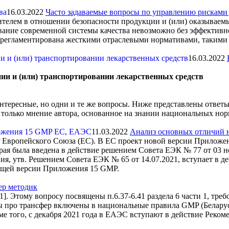
16.03.2022
Часто задаваемые вопросы по управлению рисками 
бителем в отношении безопасности продукции и (или) оказываемы
вание современной системы качества невозможно без эффективн
ых регламентирована жесткими отраслевыми нормативами, таким
16.03.2022
и и (или) транспортировании лекарственных средств
интересные, но одни и те же вопросы. Ниже представлены ответ
 только мнение автора, основанное на знании национальных но
11.03.2022
Анализ основных отличий 
ропейского Союза (ЕС). В ЕС проект новой версии Приложения
орая была введена в действие решением Совета ЕЭК № 77 от 03 
 утв. Решением Совета ЕЭК № 65 от 14.07.2021, вступает в дейс
ущей версии Приложения 15 GMP.
ер методик
]. Этому вопросу посвящены п.6.37-6.41 раздела 6 части 1, тре
 про трансфер включены в национальные правила GMP (Беларусь
 того, с декабря 2021 года в ЕАЭС вступают в действие Реком