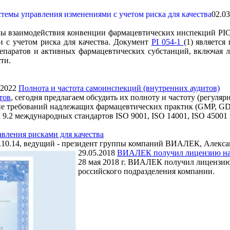
02.03
емы взаимодействия конвенции фармацевтических инспекций PI
 с учетом риска для качества. Документ
PI 054-1
(1) являетс
паратов и активных фармацевтических субстанций, включая ла
ти.
.2022
Полнота и частота самоинспекций (внутренних аудитов)
тов
, сегодня предлагаем обсудить их полноту и частоту (регулярн
е требований надлежащих фармацевтических практик (GMP, GDP)
9.2 международных стандартов ISO 9001, ISO 14001, ISO 45001 
вления рисками для качества
9.10.14, ведущий - президент группы компаний ВИАЛЕК, Алекса
29.05.2018
ВИАЛЕК получил лицензию на 
28 мая 2018 г. ВИАЛЕК получил лицензию
российского подразделения компании.