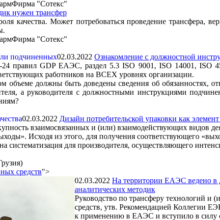
ФармФирма "Сотекс"
дик нужен трансфер
роля качества. Может потребоваться проведение трансфера, ве
ы.
ФармФирма "Сотекс"
02.03.2022
Ознакомление с должностной инстр
3-24 правил GDP ЕАЭС, раздел 5.3 ISO 9001, ISO 14001, ISO 4
тветствующих работников на ВСЕХ уровнях организации.
ком объеме должны быть доведены сведения об обязанностях, о
еля, а руководителя с должностными инструкциями подчиненн
аниям?
02.03.2022
Дизайн потребительской упаковки как элемент
купность взаимосвязанных и (или) взаимодействующих видов деят
ыходы». Исходя из этого, для получения соответствующего «вых
жна систематизация для производителя, осуществляющего инте
рузия)
нных средств
">
02.03.2022
На территории ЕАЭС ведено в д
аналитических методик
Руководство по трансферу технологий и (
средств, утв. Рекомендацией Коллегии ЕЭК
к применению в ЕАЭС и вступило в силу с 