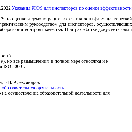
.2022
Указания PIC/S для инспекторов по оценке эффективности
C/S по оценке и демонстрации эффективности фармацевтической
я практическим руководством для инспекторов, осуществляющи
боратории контроля качества. При разработке документа были
ость).
, но все размышления, в полной мере относятся и к
и ISO 50001.
ндр В. Александров
образовательную деятельность
 на осуществление образовательной деятельности для