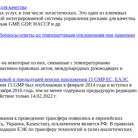
для качества
х услуг, в том числе логистических. Это один из ключевых
ой интегрированной системы управления рисками для качества.
и как GMP, GDP, HACCP и др.
Вопросы-ответы по температурным отклонениям при хранении
ы на некоторые из них, связанные с температурными
рмативно-правовых актов, международных руководящих и
новой и предыдущей версии приложения 15 GMP ЕС, ЕАЭС
 15 GMP был опубликован в феврале 2014 года и вступил в
ноября 2016 года, тем не менее содержала предыдущую редакцию
твие только 14.02.2022 г.
бования к проведению трансфера появились в европейских
, Украина, Казахстан), исключением является РФ. В правилах
ендации ЕЭК по трансферу технологий и (или) аналитических