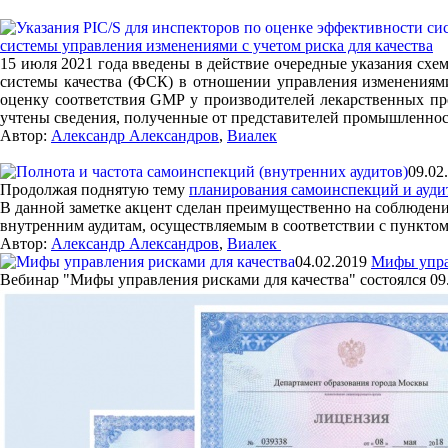
системы управления изменениями с учетом риска для качества
15 июля 2021 года введены в действие очередные указания сх
системы качества (ФСК) в отношении управления изменениями
оценку соответствия GMP у производителей лекарственных пре
учтены сведения, полученные от представителей промышленнос
Автор:
Александр Александров
,
Виалек
09.02
Продолжая поднятую тему
планирования самоинспекций и ауди
В данной заметке акцент сделан преимущественно на соблюдени
внутренним аудитам, осуществляемым в соответствии с пунктом 
Автор:
Александр Александров
,
Виалек
04.02.2019
Мифы упра
Вебинар "Мифы управления рисками для качества" состоялся 0