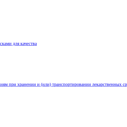
сками для качества
иям при хранении и (или) транспортировании лекарственных ср