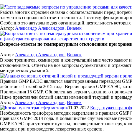
Работа многих отраслей связана с обязательствами перед потре
элементов социальной ответственности. Поэтому, функциониро
Особенно это актуально для организаций, деятельность котор
Автор:
Александр Александров
,
Виалек
и (или) транспортировании лекарственных средств
Вопросы-ответы по температурным отклонениям при хранени
Автор:
Александр Александров
,
Виалек
В ходе тренингов, семинаров и консультаций мне часто задают 
отклонениями. Ответы на все вопросы субъективны и отражают
методических указаний.
Правила GMP ЕАЭС являются адаптированным переводом GMP Ев
действие с 1 октября 2015 года. Версия правил GMP ЕАЭС, кот
Приложения 15 GMP. Обновленная версия указанного приложения,
Ниже представлен беглый анализ изменений текущей и предыд
Автор:
Александр Александров
,
Виалек
11.03.2022
Когда нужен трансф
Необходимость трансфера методик закреплена в правилах GMP [1
правилах GMPc 2014 года. В большинстве случаев новые пункты
GMP ЕАЭС присутствуют пункты, посвященные трансферу, кроме
методик при производстве лекарственных средств.